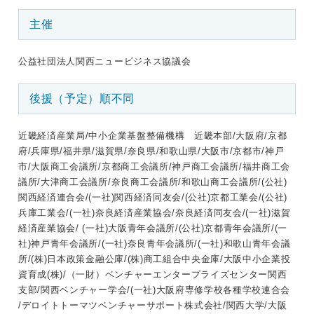
主催
公益社団法人関西ニュービジネス協議会
後援（予定）順不同
近畿経済産業局/中小企業基盤整備機構 近畿本部/大阪府/京都
府/兵庫県/福井県/滋賀県/奈良県/和歌山県/大阪市/京都市/神戸
市/大阪商工会議所/京都商工会議所/神戸商工会議所/福井商工会
議所/大津商工会議所/奈良商工会議所/和歌山商工会議所/(公社)
関西経済連合会/(一社)関西経済同友会/(公社)京都工業会/(公社)
兵庫工業会/(一社)奈良経済産業協会/奈良経済同友会/(一社)滋賀
経済産業協会/ (一社)大阪青年会議所/(公社)京都青年会議所/(一
社)神戸青年会議所/(一社)奈良青年会議所/(一社)和歌山青年会議
所/(株)日本政策金融公庫/(株)商工組合中央金庫/大阪中小企業投
資育成(株)/（一財）ベンチャーエンタープライズセンター関西
支部/関西ベンチャー学会/(一社)大阪府専修学校各種学校連合会
/デロイトトーマツベンチャーサポート株式会社/関西大学/大阪