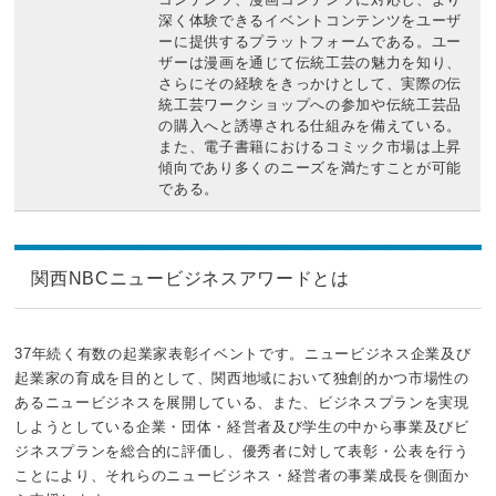
深く体験できるイベントコンテンツをユーザ
ーに提供するプラットフォームである。ユー
ザーは漫画を通じて伝統工芸の魅力を知り、
さらにその経験をきっかけとして、実際の伝
統工芸ワークショップへの参加や伝統工芸品
の購入へと誘導される仕組みを備えている。
また、電子書籍におけるコミック市場は上昇
傾向であり多くのニーズを満たすことが可能
である。
関西NBCニュービジネスアワードとは
37年続く有数の起業家表彰イベントです。ニュービジネス企業及び
起業家の育成を目的として、関西地域において独創的かつ市場性の
あるニュービジネスを展開している、また、ビジネスプランを実現
しようとしている企業・団体・経営者及び学生の中から事業及びビ
ジネスプランを総合的に評価し、優秀者に対して表彰・公表を行う
ことにより、それらのニュービジネス・経営者の事業成長を側面か