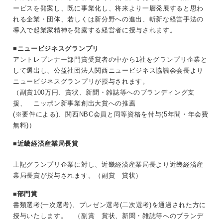
ービスを発案し、既に事業化し、将来より一層発展すると思わ
れる企業・団体、若しくは新分野への進出、斬新な経営手法の
導入で起業家精神を発露する経営者に授与されます。
■ニュービジネスグランプリ
アントレプレナー部門賞受賞者の中から1社をグランプリ企業と
して選出し、公益社団法人関西ニュービジネス協議会会長より
ニュービジネスグランプリが授与されます。
（副賞100万円、賞状、新聞・雑誌等へのブランディング支
援、 ニッポン新事業創出大賞への推薦
(※要件による)、関西NBC会員と同等資格を付与(5年間・年会費
無料)）
■近畿経済産業局長賞
上記グランプリ企業に対し、近畿経済産業局長より近畿経済産
業局長賞が授与されます。（副賞 賞状）
■部門賞
書類選考(一次選考)、プレゼン選考(二次選考)を通過された方に
授与いたします。 （副賞 賞状、新聞・雑誌等へのブランデ