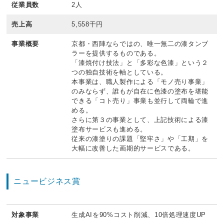
従業員数
2人
売上高
5,558千円
事業概要
京都・西陣ならではの、唯一無二の漆タンブ
ラーを提供するものである。
「漆焼付け技法」と「多彩な色漆」という２
つの独自技術を軸としている。
本事業は、職人製作による「モノ売り事業」
のみならず、誰もが自在に色漆の塗布を堪能
できる「コト売り」事業も並行して両輪で進
める。
さらに第３の事業として、上記技術による漆
塗布サービスも進める。
従来の漆塗りの課題「堅牢さ」や「工期」を
大幅に改善した画期的サービスである。
ニュービジネス賞
対象事業
生成AIを90%コスト削減、10倍処理速度UP