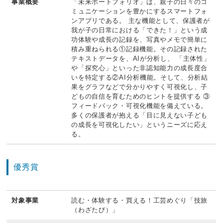
事業概要
「未来ポートフォリオ」は、親子の日々のコ
ミュニケーションを豊かにするスマートフォ
ンアプリである。 主な機能として、保護者が
我が子の日常における「できた！」という成
功体験や成長の記録を、写真やメモで簡単に
積み重ねられる①記録機能。その記録された
テキストデータを、AIが分析し、 「主体性」
や「探究心」といった非認知能力の成長度合
いを特定する②AI分析機能。そして、分析結
果をグラフなどで分かりやすく可視化し、子
どもの自信を育むためのヒントを提供する ③
フィードバック・可視化機能を備えている。
多くの保護者が抱える「目に見えない子ども
の成長を可視化したい」というニーズに応え
る。
優秀賞
対象事業
読む・体験する・買える！工芸めぐり「技旅
（わざたび）」