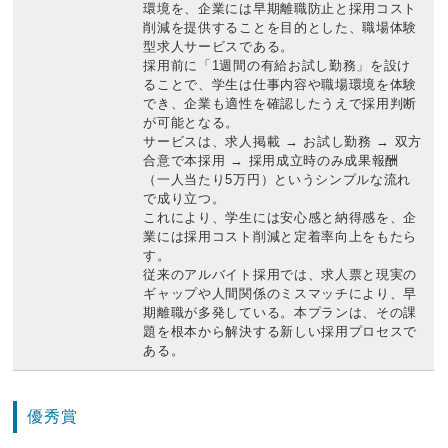
環境を、企業には早期離職防止と採用コスト
削減を提供することを目的とした、職場体験
型求人サービスである。
採用前に「1週間の有給お試し勤務」を設け
ることで、学生は仕事内容や職場環境を体験
でき、企業も適性を確認したうえで採用判断
が可能となる。
サービスは、求人掲載 → お試し勤務 → 双方
合意で本採用 → 採用成立時のみ成果報酬
（一人当たり5万円）というシンプルな流れ
で成り立つ。
これにより、学生には安心感と納得感を、企
業には採用コスト削減と定着率向上をもたら
す。
従来のアルバイト採用では、求人票と現実の
ギャップや人間関係のミスマッチにより、早
期離職が多発している。本プランは、その課
題を根本から解決する新しい採用プロセスで
ある。
優秀賞