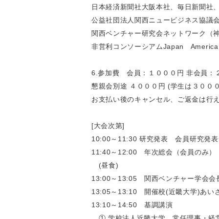
日本経済新聞社大阪本社、毎日新聞社
公益社団法人関西ニュービジネス協議
関西ベンチャー研究会ネットワーク（
非営利コンソーシアムJapan America Busin
6.参加費 会員：１０００円 非会員：
懇親会別途 ４０００円 (学生は３００
お支払い後のキャンセル、ご返金は行
[大会次第]
10:00～11:30 研究発表 会員研究発
11:40～12:00 年次総会（会員のみ）
(昼食)
13:00～13:05 関西ベンチャー学会
13:05～13:10 開催校(近畿大学)あい
13:10～14:50 基調講演
① 学校法人近畿大学 常任理事・経