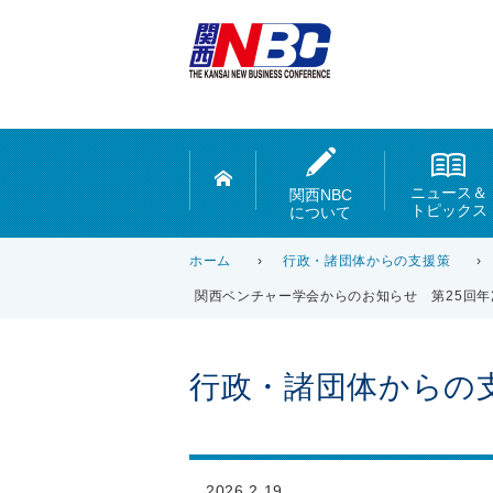
ニュース＆
関西NBC
トピックス
について
ホーム
›
行政・諸団体からの支援策
›
関西ベンチャー学会からのお知らせ 第25回
行政・諸団体からの
2026.2.19