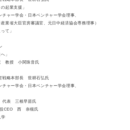
ての起業支援」
ンチャー学会・日本ベンチャー学会理事、
済産業省大臣官房審議官、元日中経済協会専務理事）
返って」
ン
業へ」
 教授 小関珠音氏
営戦略本部長 世耕石弘氏
ンチャー学会・日本ベンチャー学会理事、
 代表 三根早苗氏
役CEO 西 奈槻氏
見学