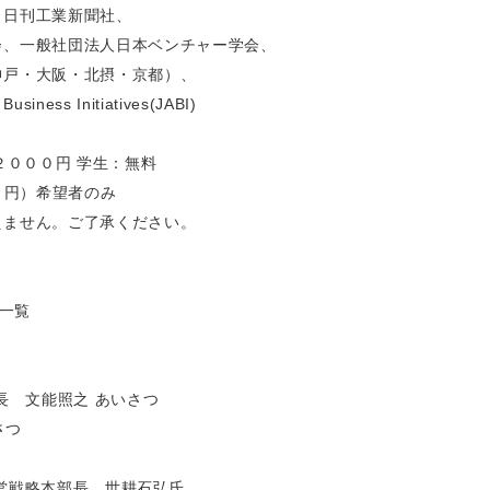
、日刊工業新聞社、
会、一般社団法人日本ベンチャー学会、
神戸・大阪・北摂・京都）、
ess Initiatives(JABI)
２０００円 学生：無料
０円）希望者のみ
えません。ご了承ください。
表一覧
会長 文能照之 あいさつ
さつ
営戦略本部長 世耕石弘氏