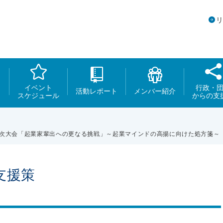
イベント
行政・
活動レポート
メンバー紹介
スケジュール
からの支
年次大会「起業家輩出への更なる挑戦」～起業マインドの高揚に向けた処方箋～
支援策