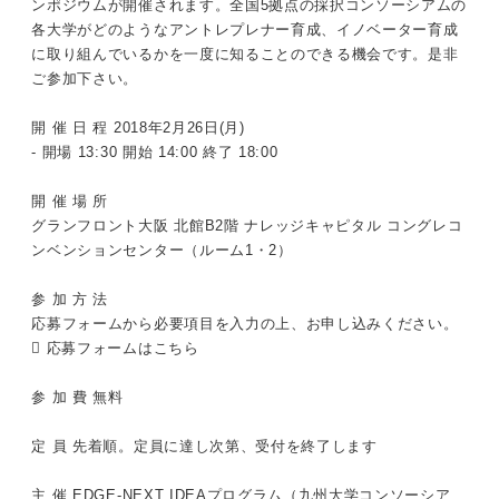
ンポジウムが開催されます。全国5拠点の採択コンソーシアムの
各大学がどのようなアントレプレナー育成、イノベーター育成
に取り組んでいるかを一度に知ることのできる機会です。是非
ご参加下さい。
開 催 日 程 2018年2月26日(月)
- 開場 13:30 開始 14:00 終了 18:00
開 催 場 所
グランフロント大阪 北館B2階 ナレッジキャピタル コングレコ
ンベンションセンター（ルーム1・2）
参 加 方 法
応募フォームから必要項目を入力の上、お申し込みください。
 応募フォームは
こちら
参 加 費 無料
定 員 先着順。定員に達し次第、受付を終了します
主 催 EDGE-NEXT IDEAプログラム（九州大学コンソーシア