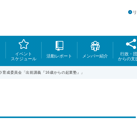
イベント
行政・
活動レポート
メンバー紹介
スケジュール
からの支
ラ育成委員会「出前講義『16歳からの起業塾』」