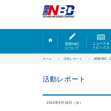
ニュース＆
関西NBC
トピックス
について
ホーム
›
活動レポート
›
関西NBC
活動レポート
2024年9月18日（水）