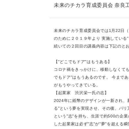
未来のチカラ育成委員会 奈良
未来のチカラ育成委員会では1月22日
のために２０１９年より 実施している
続いての２回目の講義内容は下記のと
【"どこでもドア"はもうある】
コロナ禍をきっかけに、移動しなくても
でもドア"はもうあるのです。 今まで
がもうやってきている。
【起業家 渋沢栄一氏の志】
2024年に紙幣のデザインが一新され、
る"という夢を実現させ、その後、パリ
という"志"を持ち、生涯で約500の
した起業家は必ず"志"が"夢"を超える