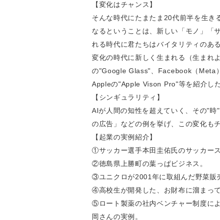
【変化はチャンス】
そんな時代にたまたま20代前半を生き
なるということは、新しい「モノ」「サ
れる時代に君たちはバイタリティのある
変化の時代に新しく生まれる（生まれよう
の"Google Glass"、Facebook（Me
Appleの"Apple Vison Pro"等を紹介し
【シンギュラリティ】
AIが人間の知性を超えていく、その"
の広告」などの例を挙げ、この変化も
【起業の実例紹介】
①サッカー選手本田圭佑氏のサッカー
②徳島県上勝町の葉っぱビジネス。
③ユニクロが2001年に取組んだ野菜
④高校生が開発した、お財布に溜まって
⑤ロート製薬の社内ベンチャー制度に
岡さんの実例。