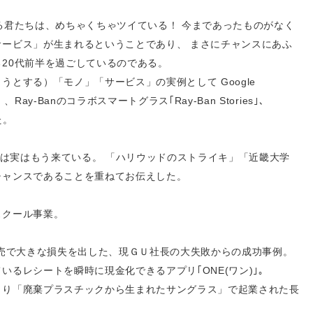
る君たちは、めちゃくちゃツイている！ 今まであったものがなく
ービス」が生まれるということであり、 まさにチャンスにあふ
20代前半を過ごしているのである。
とする）「モノ」「サービス」の実例として Google
ta）、Ray-Banのコラボスマートグラス｢Ray-Ban Stories｣、
た。
時"は実はもう来ている。 「ハリウッドのストライキ」「近畿大学
チャンスであることを重ねてお伝えした。
スクール事業。
販売で大きな損失を出した、現ＧＵ社長の大失敗からの成功事例。
いるレシートを瞬時に現金化できるアプリ｢ONE(ワン)｣。
より「廃棄プラスチックから生まれたサングラス」で起業された長