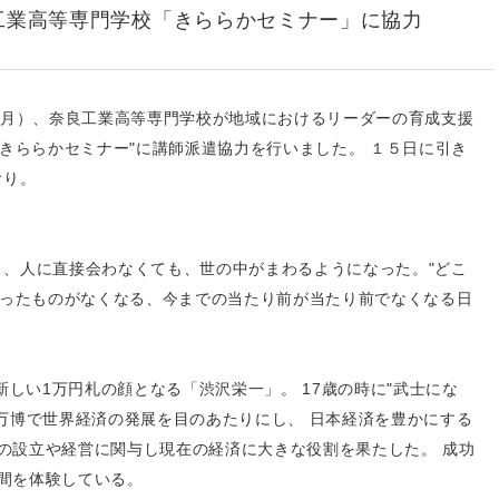
工業高等専門学校「きららかセミナー」に協力
（月）、奈良工業高等専門学校が地域におけるリーダーの育成支援
"きららかセミナー"に講師派遣協力を行いました。 １５日に引き
おり。
、人に直接会わなくても、世の中がまわるようになった。"どこ
あったものがなくなる、今までの当たり前が当たり前でなくなる日
新しい1万円札の顔となる「渋沢栄一」。 17歳の時に"武士にな
万博で世界経済の発展を目のあたりにし、 日本経済を豊かにする
企業の設立や経営に関与し現在の経済に大きな役割を果たした。 成功
瞬間を体験している。