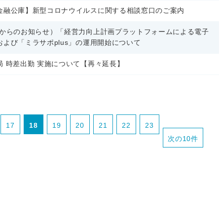
金融公庫】新型コロナウイルスに関する相談窓口のご案内
省からのお知らせ）「経営力向上計画プラットフォームによる電子
および「ミラサポplus」の運用開始について
局 時差出勤 実施について【再々延長】
17
18
19
20
21
22
23
次の10件