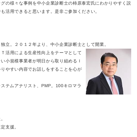
ングの様々な事例を中小企業診断士の柿原泰宏氏にわかりやすく説
でも活用できると思います。是非ご参加ください。
、独立。２０１２年より、中小企業診断士として開
業。
ＩＴ活用による生産性向上をテーマとして
ない小規模事業者が明日から取り組めるＩ
かりやすい内容でお話しをすることを心が
ステムアナリスト、PMP。100キロマラ
。
援。
策定支援。