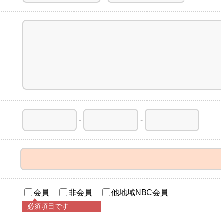
-
-
会員
非会員
他地域NBC会員
必須項目です